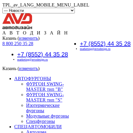
TPL_av_LANG_MOBILE_MENU_LABEL
А В Т О Д И З А Й Н
Казань (
изменить
)
+7 (8552) 44 35 28
8 800 250 35 28
marketing@avtodesign.ru
+7 (8552) 44 35 28
marketing@avtodesign.ru
Казань (
изменить
)
АВТОФУРГОНЫ
ФУРГОН SWING-
MASTER тип "B"
ФУРГОН SWING-
MASTER тип "S"
Изотермические
фургоны
Модульные фургоны
Спецфургоны
СПЕЦАВТОМОБИЛИ
Автодома