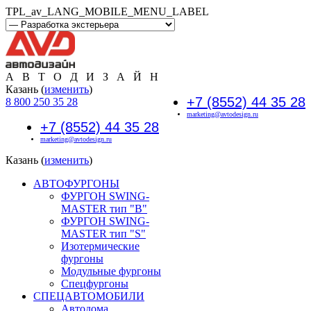
TPL_av_LANG_MOBILE_MENU_LABEL
А В Т О Д И З А Й Н
Казань (
изменить
)
+7 (8552) 44 35 28
8 800 250 35 28
marketing@avtodesign.ru
+7 (8552) 44 35 28
marketing@avtodesign.ru
Казань (
изменить
)
АВТОФУРГОНЫ
ФУРГОН SWING-
MASTER тип "B"
ФУРГОН SWING-
MASTER тип "S"
Изотермические
фургоны
Модульные фургоны
Спецфургоны
СПЕЦАВТОМОБИЛИ
Автодома