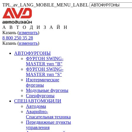
TPL_av_LANG_MOBILE_MENU_LABEL
А В Т О Д И З А Й Н
Казань (
изменить
)
8 800 250 35 28
Казань (
изменить
)
АВТОФУРГОНЫ
ФУРГОН SWING-
MASTER тип "B"
ФУРГОН SWING-
MASTER тип "S"
Изотермические
фургоны
Модульные фургоны
Спецфургоны
СПЕЦАВТОМОБИЛИ
Автодома
Аварийно-
Спасательная техника
Передвижные пункты
управления